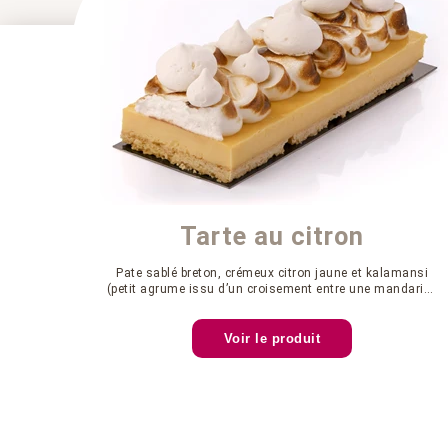
Tarte au citron
Pate sablé breton, crémeux citron jaune et kalamansi
(petit agrume issu d’un croisement entre une mandarine
et un kumquat), meringue italienne, meringuettes.
Voir le produit