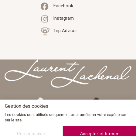
Facebook
Instagram
Trip Advisor
Gestion des cookies
Les cookies sont utilisés uniquement pour améliorer votre expérience
sur le site.
Personnaliser
Accepter et fermer
Site internet réalisé sur mesure par
Redmoot